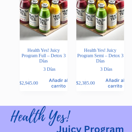
Health Yes! Juicy
Health Yes! Juicy
Program Full – Detox 3
Program Semi – Detox 3
Días
Días
3 Días
3 Días
Añadir al
Añadir al
$
2,945.00
$
2,385.00
carrito
carrito